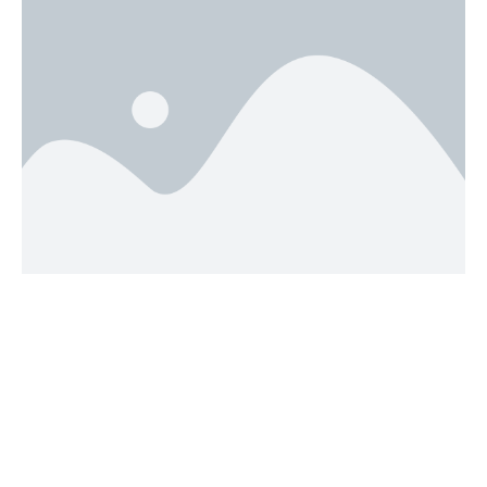
Villas Concept
Réalisations
Home
Villa Art Déko
Concept
Le Kabanon
Réalisations
Villa Nostra
Projets
Villa Hagakure