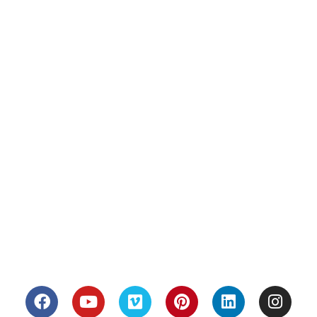
Terrains à vendre
Villa Alpha
News
Villa Blanche
Contact
Le Cube
Projets
Terrains
JPCAU-P01
Terrains Arles
JPCBAR-P01
Terrains Marseille
JPCBOR-P01​
Terrains Eguilles
JPCCAS-P01​
Terrains Garons
JPCFON-P01​
JPCFAR-P01​
JPCHAS-P02
Suivez-nous