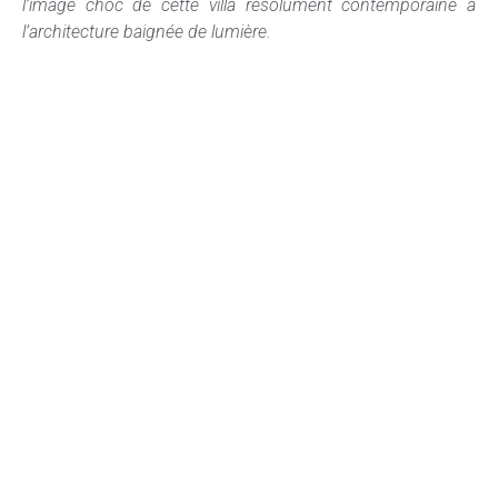
l’image choc de cette villa résolument contemporaine à
l’architecture baignée de lumière.
Villas Concept
Réalisations
Home
Villa Art Déko
Concept
Le Kabanon
Réalisations
Villa Nostra
Projets
Villa Hagakure
Terrains à vendre
Villa Alpha
News
Villa Blanche
Contact
Le Cube
Projets
Terrains
JPCAU-P01
Terrains Arles