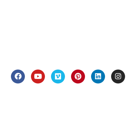
JPCBAR-P01
Terrains Marseille
JPCBOR-P01​
Terrains Eguilles
JPCCAS-P01​
Terrains Garons
JPCFON-P01​
JPCFAR-P01​
JPCHAS-P02
Suivez-nous
© Tous les éléments du site villasconcept.com sont la propriété de Villas
Concept et de ce fait protégés par les dispositions du Code la Propriété
intellectuelle, notamment au titre du droit d'auteur. Par conséquent, toute
reproduction, modification, utilisation, adaptation, incorporation,
traduction, commercialisation, partielle ou intégrale des éléments contenus