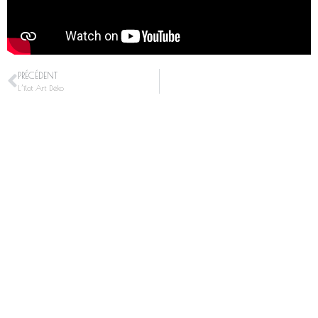
PRÉCÉDENT
L’îlot Art Déko
Villas Concept
Réalisations
Home
Villa Art Déko
Concept
Le Kabanon
Réalisations
Villa Nostra
Projets
Villa Hagakure
Terrains à vendre
Villa Alpha
News
Villa Blanche
Contact
Le Cube
Projets
Terrains