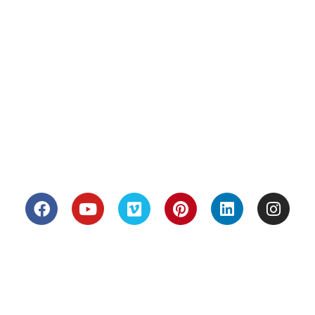
JPCAU-P01
Terrains Arles
JPCBAR-P01
Terrains Marseille
JPCBOR-P01​
Terrains Eguilles
JPCCAS-P01​
Terrains Garons
JPCFON-P01​
JPCFAR-P01​
JPCHAS-P02
Suivez-nous
© Tous les éléments du site villasconcept.com sont la propriété de Villas
Concept et de ce fait protégés par les dispositions du Code la Propriété
intellectuelle, notamment au titre du droit d'auteur. Par conséquent, toute