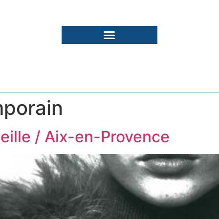
porain
lle / Aix-en-Provence