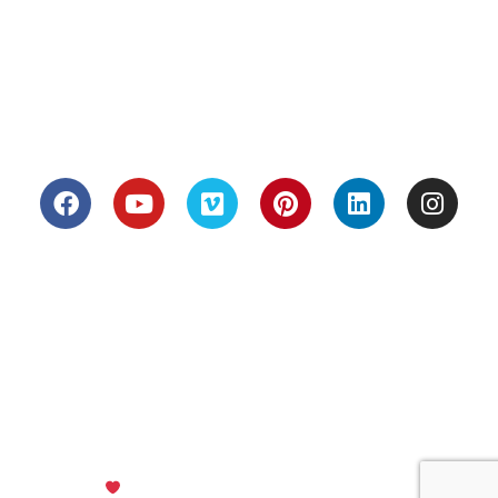
JPCFON-P01​
JPCFAR-P01​
JPCHAS-P02
Suivez-nous
© Tous les éléments du site villasconcept.com sont la propriété de Villas
Concept et de ce fait protégés par les dispositions du Code la Propriété
intellectuelle, notamment au titre du droit d'auteur. Par conséquent, toute
reproduction, modification, utilisation, adaptation, incorporation,
traduction, commercialisation, partielle ou intégrale des éléments contenus
dans ce site, sans l'autorisation écrite préalable de la société Villas
Concept est interdite.
Made with
by Odyance