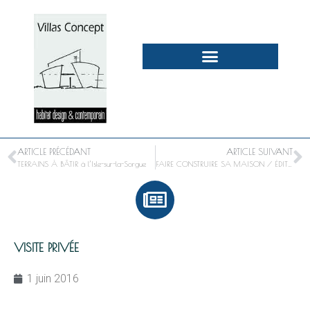
ARTICLE PRÉCÉDANT
ARTICLE SUIVANT
TERRAINS À BÂTIR à l’Isle-sur-la-Sorgue
FAIRE CONSTRUIRE SA MAISON / ÉDITION 2016 CHALLENGE LCA-FFB
VISITE PRIVÉE
1 juin 2016