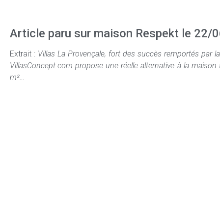
Article paru sur maison Respekt le 22/
Extrait :
Villas La Provençale, fort des succès remportés par l
VillasConcept.com propose une réelle alternative à la maison
m²…
Villas Concept
Réalisations
Projets
Home
Villa Art Déko
JPCAU-P0
Concept
Le Kabanon
JPCBAR-P0
Réalisations
Villa Nostra
JPCBOR-P0
Projets
Villa Hagakure
JPCCAS-P0
Terrains à vendre
Villa Alpha
JPCFON-P0
News
Villa Blanche
JPCFAR-P01
Contact
Le Cube
JPCHAS-P