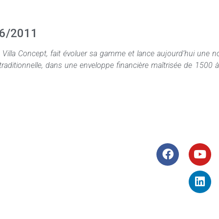
06/2011
a Villa Concept, fait évoluer sa gamme et lance aujourd’hui une n
 traditionnelle, dans une enveloppe financière maîtrisée de 1500
Terrains
Suivez-nous
1
Terrains Arles
1
Terrains Marseille
1​
Terrains Eguilles
1​
Terrains Garons
1​
​
02