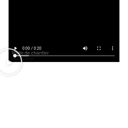
Villas Concept
Réalisations
Home
Villa Art Déko
Concept
Le Kabanon
Réalisations
Villa Nostra
Projets
Villa Hagakure
Terrains à vendre
Villa Alpha